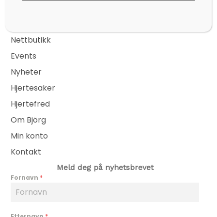
Kontakt
post@bjoerg.no
Sider
Nettbutikk
Events
Nyheter
Hjertesaker
Hjertefred
Om Björg
Min konto
Kontakt
Meld deg på nyhetsbrevet
Fornavn
*
Etternavn
*