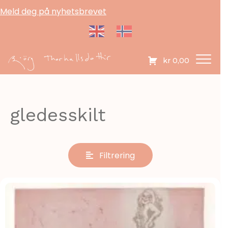
Meld deg på nyhetsbrevet
kr
0,00
gledesskilt
Filtrering