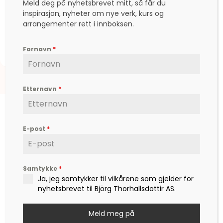
Meld deg på nyhetsbrevet mitt, så får du
Hopp i gleden
inspirasjon, nyheter om nye verk, kurs og
arrangementer rett i innboksen.
kr
4.000,00
Fornavn
*
Etternavn
*
E-post
*
Björg er en etterspurt kunstner, inspirator,
Samtykke
*
forfatter og foredragsholder, som formidler
Ja, jeg samtykker til vilkårene som gjelder for
hverdagsfilosofi, om livet, lykken, sorg, kjærlighet,
nyhetsbrevet til Björg Thorhallsdottir AS.
og ikke minst mot – til å leve det livet som vi
drømmer om.
Meld meg på