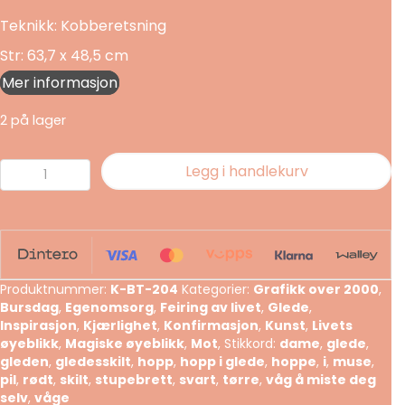
Teknikk: Kobberetsning
Str: 63,7 x 48,5 cm
Mer informasjon
2 på lager
Hopp
Legg i handlekurv
i
gleden
antall
Produktnummer:
K-BT-204
Kategorier:
Grafikk over 2000
,
Bursdag
,
Egenomsorg
,
Feiring av livet
,
Glede
,
Inspirasjon
,
Kjærlighet
,
Konfirmasjon
,
Kunst
,
Livets
øyeblikk
,
Magiske øyeblikk
,
Mot
,
Stikkord:
dame
,
glede
,
gleden
,
gledesskilt
,
hopp
,
hopp i glede
,
hoppe
,
i
,
muse
,
pil
,
rødt
,
skilt
,
stupebrett
,
svart
,
tørre
,
våg å miste deg
selv
,
våge