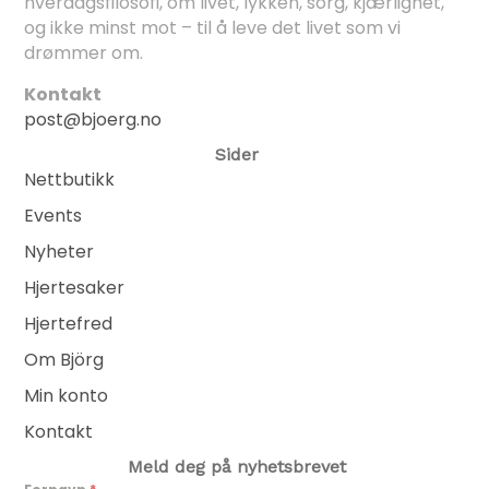
hverdagsfilosofi, om livet, lykken, sorg, kjærlighet,
og ikke minst mot – til å leve det livet som vi
drømmer om.
Kontakt
post@bjoerg.no
Sider
Nettbutikk
Events
Nyheter
Hjertesaker
Hjertefred
Om Björg
Min konto
Kontakt
Meld deg på nyhetsbrevet