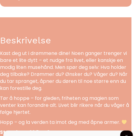
Beskrivelse
Kast deg ut i drømmene dine! Noen ganger trenger vi
bare et lite dytt – et nudge fra livet, eller kanskje en
modig liten musehånd. Men spør deg selv: Hva holder
deg tilbake? Drømmer du? Ønsker du? Våger du? Når
du tar spranget, åpner du døren til noe større enn du
kan forestille deg.
Tør å hoppe – for gleden, friheten og magien som
venter kan forandre alt. Livet blir rikere når du våger å
følge hjertet.
Hopp – og la verden ta imot deg med åpne armer.
Størrelsen:
63,5 x 48 cm