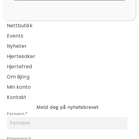
Kontakt
post@bjoerg.no
Sider
Nettbutikk
Events
Nyheter
Hjertesaker
Hjertefred
Om Björg
Min konto
Kontakt
Meld deg på nyhetsbrevet
Fornavn
*
Etternavn
*