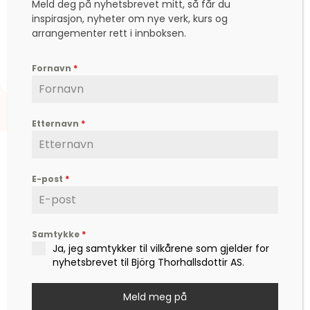
Meld deg på nyhetsbrevet mitt, så får du
Hopp i gleden
inspirasjon, nyheter om nye verk, kurs og
arrangementer rett i innboksen.
kr
4.000,00
Fornavn
*
Etternavn
*
E-post
*
Björg er en etterspurt kunstner, inspirator,
Samtykke
*
forfatter og foredragsholder, som formidler
Ja, jeg samtykker til vilkårene som gjelder for
hverdagsfilosofi, om livet, lykken, sorg, kjærlighet,
nyhetsbrevet til Björg Thorhallsdottir AS.
og ikke minst mot – til å leve det livet som vi
drømmer om.
Meld meg på