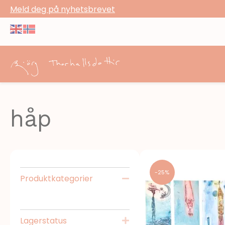
Meld deg på nyhetsbrevet
håp
-25%
Produktkategorier
Skjul
Lagerstatus
Utvid