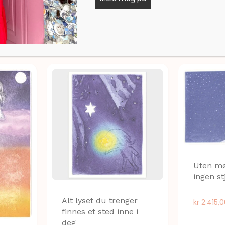
Uten mø
ingen st
Alt lyset du trenger
kr
2.415,
finnes et sted inne i
deg