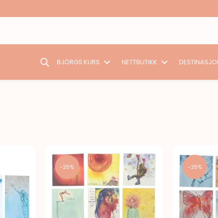
BJÖRGS KURS
NETTBUTIKK
DESTINASJO
-25%
-25%