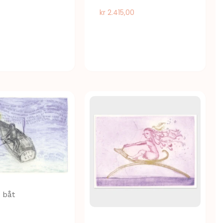
kr
2.415,00
– båt