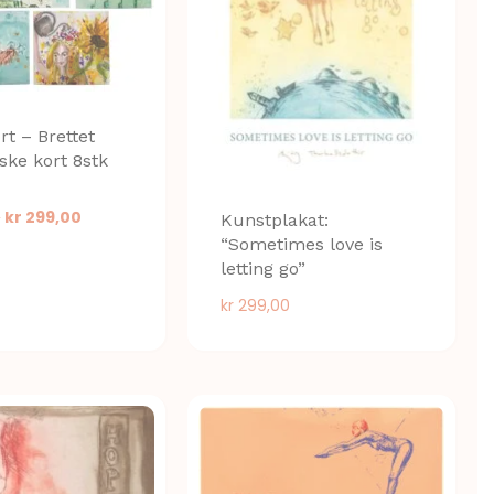
rt – Brettet
ske kort 8stk
Opprinnelig
Nåværende
0
kr
299,00
Kunstplakat:
pris
pris
“Sometimes love is
var:
er:
letting go”
kr 399,00.
kr 299,00.
kr
299,00