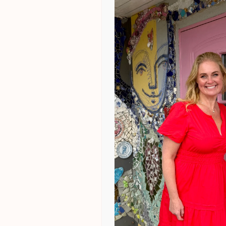
Slipp din fremtidi
deg fri (bronse)
kr
1.400,00