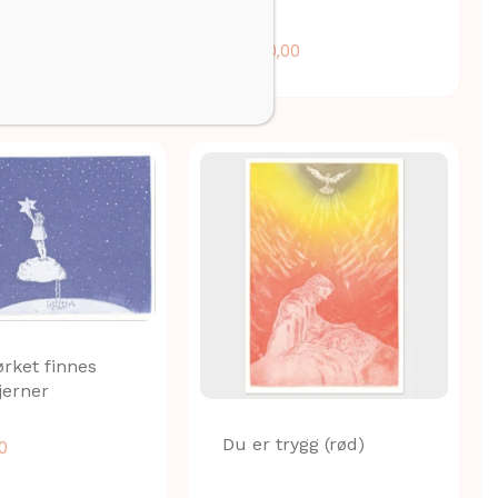
kr
1.200,00
rket finnes
jerner
Du er trygg (rød)
00