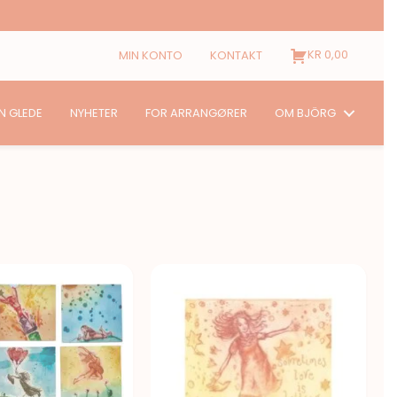
KR
0,00
MIN KONTO
KONTAKT
N GLEDE
NYHETER
FOR ARRANGØRER
OM BJÖRG