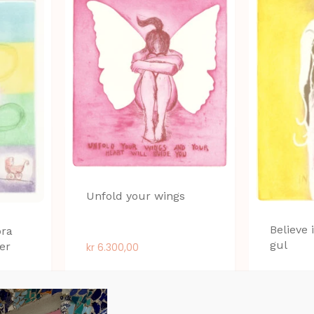
Unfold your wings
Believe 
bra
gul
ver
kr
6.300,00
kr
4.095,