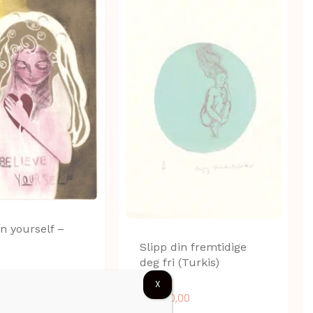
in yourself –
Slipp din fremtidige
deg fri (Turkis)
00
X
kr
1.400,00