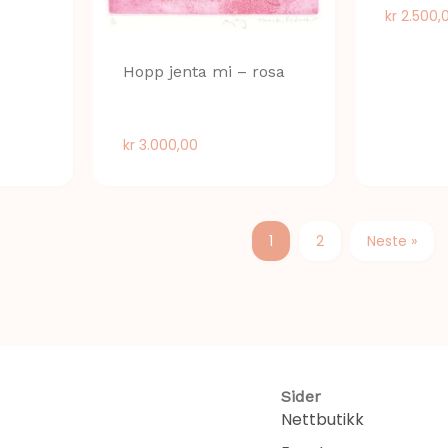
kr
2.500,
Hopp jenta mi – rosa
kr
3.000,00
1
2
Neste »
Sider
Nettbutikk