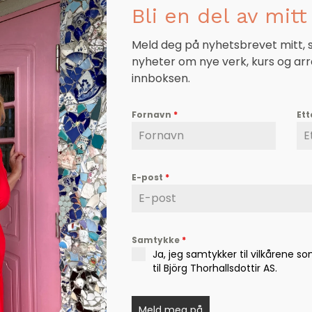
Bli en del av mitt 
Meld deg på nyhetsbrevet mitt, så
nyheter om nye verk, kurs og ar
innboksen.
Fornavn
*
Et
E-post
*
Wings from the heart
(Gul)
kr
2.940,00
Samtykke
*
ge
Ja, jeg samtykker til vilkårene s
You are
til Björg Thorhallsdottir AS.
are one
Meld meg på
kr
7.350,