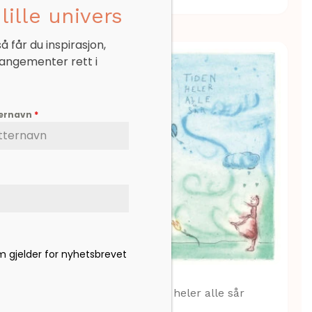
lille univers
 får du inspirasjon,
rangementer rett i
ternavn
*
om gjelder for nyhetsbrevet
 not alone. We
Tiden heler alle sår
00