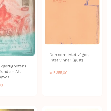
Den som intet våger,
intet vinner (gult)
 kjærlighetens
fiende – Alt
kr
5.355,00
høves
00