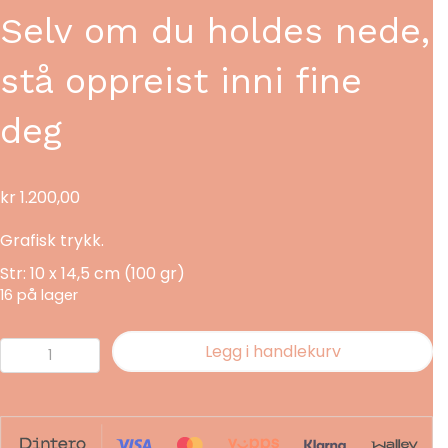
Selv om du holdes nede,
stå oppreist inni fine
deg
kr
1.200,00
Grafisk trykk.
Str: 10 x 14,5 cm (100 gr)
16 på lager
Selv
Legg i handlekurv
om
du
holdes
nede,