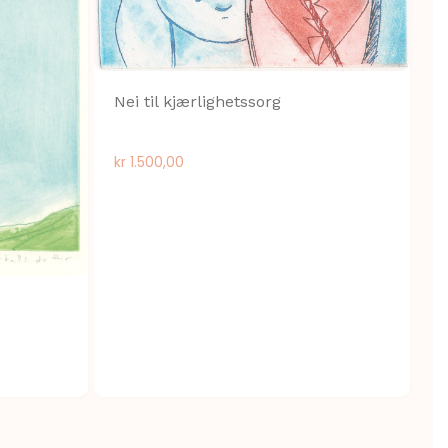
Nei til kjærlighetssorg
kr
1.500,00
S
k