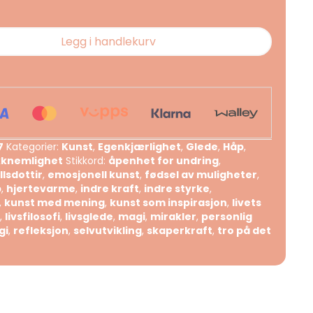
Legg i handlekurv
7
Kategorier:
Kunst
,
Egenkjærlighet
,
Glede
,
Håp
,
knemlighet
Stikkord:
åpenhet for undring
,
lsdottir
,
emosjonell kunst
,
fødsel av muligheter
,
p
,
hjertevarme
,
indre kraft
,
indre styrke
,
,
kunst med mening
,
kunst som inspirasjon
,
livets
,
livsfilosofi
,
livsglede
,
magi
,
mirakler
,
personlig
gi
,
refleksjon
,
selvutvikling
,
skaperkraft
,
tro på det