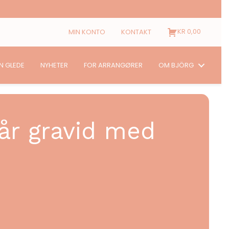
KR
0,00
MIN KONTO
KONTAKT
N GLEDE
NYHETER
FOR ARRANGØRER
OM BJÖRG
 går gravid med