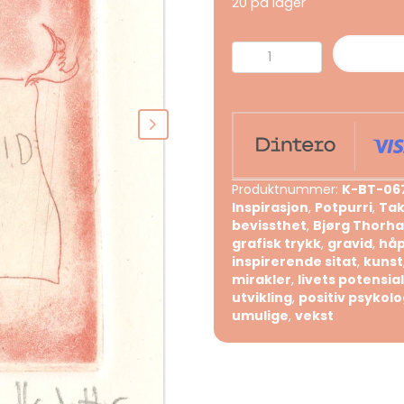
20 på lager
Ditt
liv
går
gravid
med
mirakler
antall
Produktnummer:
K-BT-06
Inspirasjon
,
Potpurri
,
Tak
bevissthet
,
Bjørg Thorhal
grafisk trykk
,
gravid
,
hå
inspirerende sitat
,
kunst
mirakler
,
livets potensial
utvikling
,
positiv psykolo
umulige
,
vekst