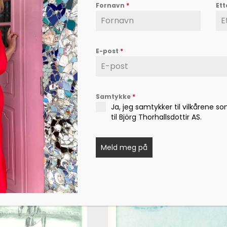
Fornavn
*
Et
E-post
*
Samtykke
*
Ja, jeg samtykker til vilkårene s
til Björg Thorhallsdottir AS.
Meld meg på