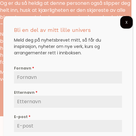
Og er du så heldig at denne personen også slipper deg
helt inn, husk at kjærligheten er den skjøreste av alle
blomster, og at den trenger næring, lys og beskyttelse
X
– hver eneste dag.
Bli en del av mitt lille univers
Næringen får kjærligheten til å vokse. Jeg laget dette
Meld deg på nyhetsbrevet mitt, så får du
bildet når jeg var veldig forelsket. Men den jeg elsket
inspirasjon, nyheter om nye verk, kurs og
hadde nok med sin egen fortid og klarte ikke å åpne
arrangementer rett i innboksen.
helt opp. Kjærligheten dør når den ene parten er redd
for kjærligheten.
Fornavn
*
Men kjærligheten sårer ingen. Kjærligheten gjør ikke
vondt. Det er alt det andre som gjør vondt.
Etternavn
*
E-post
*