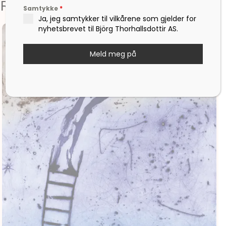
Relaterte produkter
Samtykke
*
Ja, jeg samtykker til vilkårene som gjelder for
nyhetsbrevet til Björg Thorhallsdottir AS.
Meld meg på