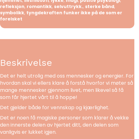
hjemmet
,
livsfilosofi
,
lykke
,
magi
,
positiv psykologi
,
refleksjon
,
romantikk
,
selvuttrykk.
,
sterke bånd
,
symbolikk
,
tyngdekraften funker ikke på de som er
forelsket
Beskrivelse
Det er helt utrolig med oss mennesker og energier. For
hvordan skal vi ellers klare å forstå hvorfor vi møter så
mange mennesker gjennom livet, men likevel så få
som får hjertet vårt til å hoppe!
Det gjelder både for vennskap og kjærlighet.
Det er noen få magiske personer som klarer å vekke
den innerste delen av hjertet ditt, den delen som
vanligvis er lukket igjen.