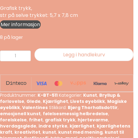
Grafisk trykk,
str på selve trykket: 5,7 x 7,8 cm
Mer informasjon
8 på lager
Tyngdekraften
Legg i handlekurv
funker
ikke
på
de
som
Produktnummer:
K-BT-511
Kategorier:
Kunst
,
Bryllup &
er
forlovelse
,
Glede
,
Kjærlighet
,
Livets øyeblikk
,
Magiske
forelsket
øyeblikk
,
Valentines
Stikkord:
Bjørg Thorhallsdottir
,
antall
emosjonell kunst
,
følelsesmessig helbredelse
,
forelskelse
,
frihet
,
grafisk trykk
,
hjertevarme
,
hverdagsglede
,
indre styrke
,
kjærlighet
,
kjærlighetens
kraft
,
kreativitet
,
kunst
,
kunst med mening
,
kunst til